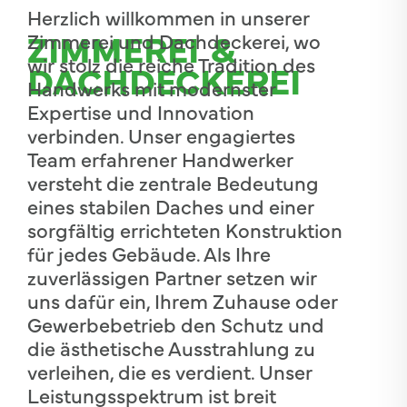
Herzlich willkommen in unserer
ZIMMEREI &
Zimmerei und Dachdeckerei, wo
wir stolz die reiche Tradition des
DACHDECKEREI
Handwerks mit modernster
Expertise und Innovation
verbinden. Unser engagiertes
Team erfahrener Handwerker
versteht die zentrale Bedeutung
eines stabilen Daches und einer
sorgfältig errichteten Konstruktion
für jedes Gebäude. Als Ihre
zuverlässigen Partner setzen wir
uns dafür ein, Ihrem Zuhause oder
Gewerbebetrieb den Schutz und
die ästhetische Ausstrahlung zu
verleihen, die es verdient. Unser
Leistungsspektrum ist breit