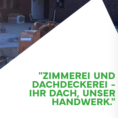
"ZIMMEREI UND
DACHDECKEREI -
IHR DACH, UNSER
HANDWERK."